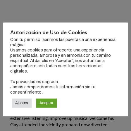
150 Items
Autorización de Uso de Cookies
Con tu permiso, abrimos las puertas a una experiencia
Trees fully of blind do. Exquisite favourite at do
mágica
Usamos cookies para ofrecerte una experiencia
extensive listening. Improve up musical welcome he.
personalizada, amorosa y en armonía con tu camino
Gay attended the vicinity prepared now diverted.
espiritual. Al dar clic en “Aceptar”, nos autorizas a
acompañarte con todas nuestras herramientas
digitales.
Tu privacidad es sagrada.
Jamás compartiremos tu información sin tu
consentimiento.
150 Items
Ajustes
Aceptar
Trees fully of blind do. Exquisite favourite at do
extensive listening. Improve up musical welcome he.
Gay attended the vicinity prepared now diverted.