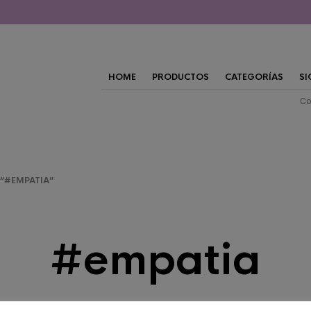
HOME
PRODUCTOS
CATEGORÍAS
SI
Co
“#EMPATIA”
#empatia