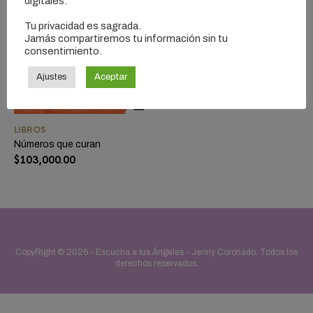
digitales.
Tu privacidad es sagrada.
Jamás compartiremos tu información sin tu
consentimiento.
Ajustes
Aceptar
LIBROS
Números que curan
$
103,000.00
CopyRight © 2026 -
Escucha a tus Ángeles - Jenny Coronado
. Todos los
derechos reservados.