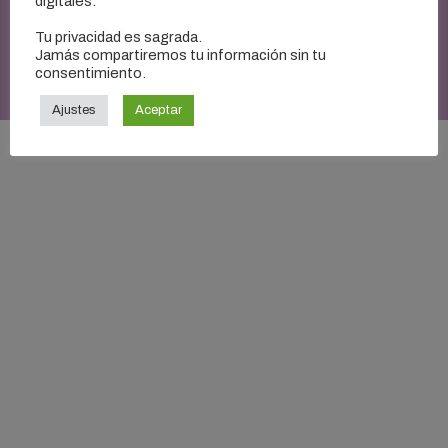
digitales.
Tu privacidad es sagrada.
Jamás compartiremos tu información sin tu
CopyRight © 2026 -
Escucha a tus Ángeles - Jenny Coronado
. Todos los
consentimiento.
derechos reservados.
Ajustes
Aceptar