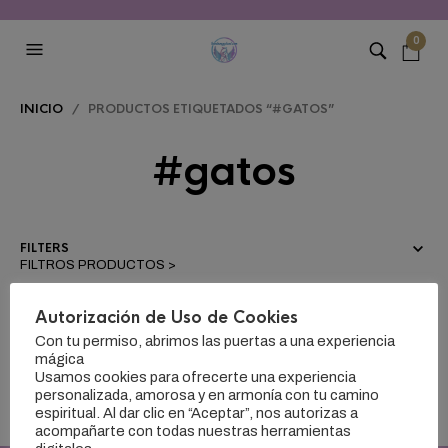
0
INICIO
/ PRODUCTOS ETIQUETADOS “#GATOS”
#gatos
FILTERS
Autorización de Uso de Cookies
Con tu permiso, abrimos las puertas a una experiencia
mágica
NO SE ENCONTRARON PRODUCTOS QUE
Usamos cookies para ofrecerte una experiencia
CONCUERDEN CON LA SELECCIÓN.
personalizada, amorosa y en armonía con tu camino
espiritual. Al dar clic en “Aceptar”, nos autorizas a
acompañarte con todas nuestras herramientas