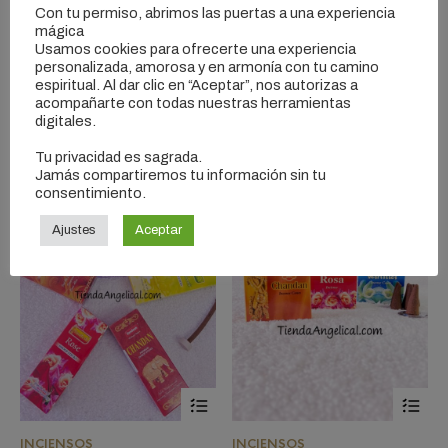
Con tu permiso, abrimos las puertas a una experiencia
mágica
Usamos cookies para ofrecerte una experiencia
INCIENSOS
personalizada, amorosa y en armonía con tu camino
Incienso 7 chakras
espiritual. Al dar clic en “Aceptar”, nos autorizas a
INCIENSOS
$
8,000.00
acompañarte con todas nuestras herramientas
Incienso de los 7 Arcángeles
digitales.
$
8,000.00
Tu privacidad es sagrada.
Jamás compartiremos tu información sin tu
consentimiento.
Ajustes
Aceptar
Este
Est
producto
pro
tiene
tie
INCIENSOS
INCIENSOS