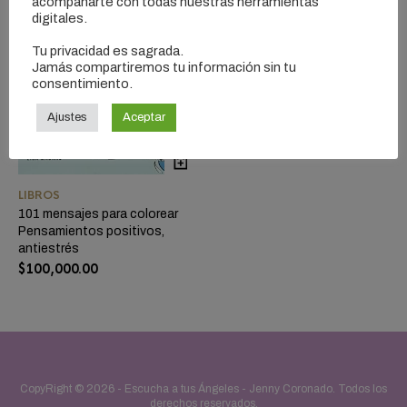
acompañarte con todas nuestras herramientas
digitales.
Tu privacidad es sagrada.
Jamás compartiremos tu información sin tu
consentimiento.
Ajustes
Aceptar
LIBROS
101 mensajes para colorear
Pensamientos positivos,
antiestrés
$
100,000.00
CopyRight © 2026 -
Escucha a tus Ángeles - Jenny Coronado
. Todos los
derechos reservados.