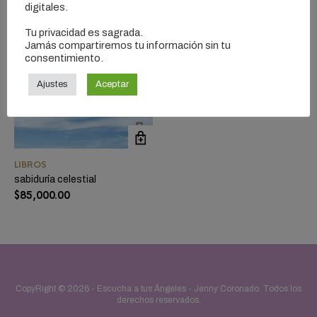
digitales.
Tu privacidad es sagrada.
Jamás compartiremos tu información sin tu
consentimiento.
Ajustes
Aceptar
LIBROS
sabiduría celestial
$
85,000.00
CopyRight © 2026 -
Escucha a tus Ángeles - Jenny Coronado
. Todos los
derechos reservados.