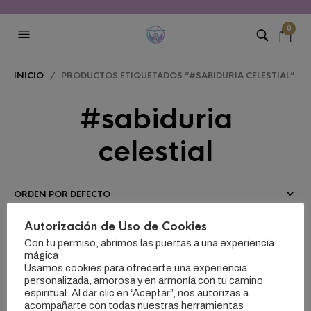
0
INICIO
/ PRODUCTOS ETIQUETADOS “#SABIDURIA CELESTIAL”
#sabiduria
celestial
Autorización de Uso de Cookies
FILTERS
Con tu permiso, abrimos las puertas a una experiencia
mágica
Usamos cookies para ofrecerte una experiencia
personalizada, amorosa y en armonía con tu camino
espiritual. Al dar clic en “Aceptar”, nos autorizas a
acompañarte con todas nuestras herramientas