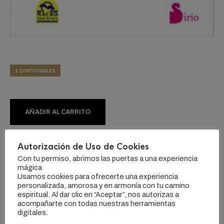
1 DISPONIBLES
AÑADIR AL CARRITO
Autorización de Uso de Cookies
CATEGORÍA:
LIBROS
ETIQUETAS:
#HOPONOPONO
,
#MEDITACION
,
#TECNICAS DE
Con tu permiso, abrimos las puertas a una experiencia
MEDITACION
mágica
Usamos cookies para ofrecerte una experiencia
personalizada, amorosa y en armonía con tu camino
espiritual. Al dar clic en “Aceptar”, nos autorizas a
acompañarte con todas nuestras herramientas
digitales.
DESCRIPCIÓN