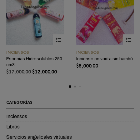
Este
Este
INCIENSOS
INCIENSOS
producto
product
Esencias Hidrosolubles 250
Incienso en varita sin bambú
tiene
tiene
cm3
$
5,000.00
múltiples
múltiple
Original
Current
$
17,000.00
$
12,000.00
variantes.
variante
price
price
Las
Las
was:
is:
$17,000.00.
$12,000.00.
opciones
opcione
se
se
CATEGORÍAS
pueden
pueden
elegir
elegir
Inciensos
en
en
la
la
Libros
página
página
Servicios angelicales virtuales
de
de