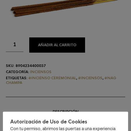
AÑADIR AL CARRITO
SKU:
8904234400037
CATEGORÍA:
INCIENSOS
ETIQUETAS:
#INCIENSO CEREMONIAL
,
#INCIENSOS
,
#NAG
CHAMPA
DESCRIPCIÓN
Autorización de Uso de Cookies
Con tu permiso, abrimos las puertas a una experiencia
Algunos de sus ingredientes como base esencial es el