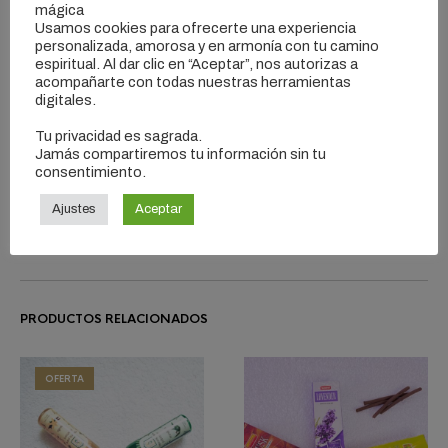
mágica
sándalo al cual se le añaden aceites de flores, especias y
Usamos cookies para ofrecerte una experiencia
resinas además la famosa flor de la champaca, por lo que
personalizada, amorosa y en armonía con tu camino
su aroma es dulce, floral y oriental. Entre sus propiedades
espiritual. Al dar clic en “Aceptar”, nos autorizas a
acompañarte con todas nuestras herramientas
y beneficios de este incienso podemos destacar que es
digitales.
ideal para la meditación, relajación, paz, mejora el estado
de ánimo, el humor y la energía ambiental. Verifica el sello
Tu privacidad es sagrada.
holográfico de cada cajita.
Jamás compartiremos tu información sin tu
consentimiento.
Ajustes
Aceptar
PRODUCTOS RELACIONADOS
OFERTA