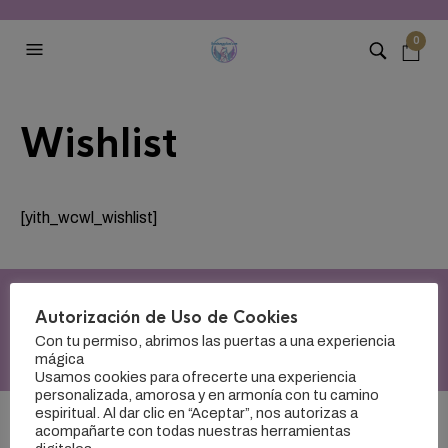
0
Wishlist
[yith_wcwl_wishlist]
Autorización de Uso de Cookies
CopyRight © 2026 -
Escucha a tus Ángeles - Jenny Coronado
. Todos los
Con tu permiso, abrimos las puertas a una experiencia
derechos reservados.
mágica
Usamos cookies para ofrecerte una experiencia
personalizada, amorosa y en armonía con tu camino
espiritual. Al dar clic en “Aceptar”, nos autorizas a
acompañarte con todas nuestras herramientas