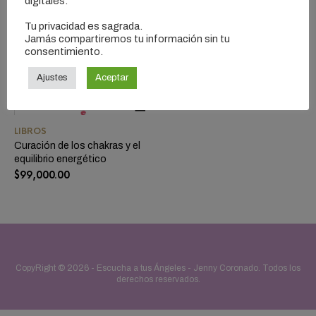
digitales.
Tu privacidad es sagrada.
Jamás compartiremos tu información sin tu
consentimiento.
Ajustes
Aceptar
LIBROS
Curación de los chakras y el
equilibrio energético
$
99,000.00
CopyRight © 2026 -
Escucha a tus Ángeles - Jenny Coronado
. Todos los
derechos reservados.