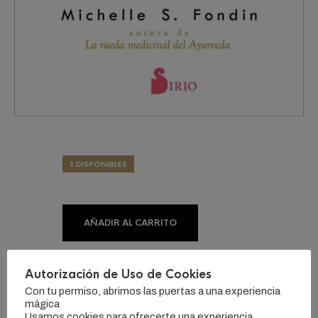
1 DISPONIBLES
AÑADIR AL CARRITO
Autorización de Uso de Cookies
CATEGORÍA:
LIBROS
ETIQUETAS:
#CHAKRAS
,
#EQUILIBRIO
,
#MEDITACION
Con tu permiso, abrimos las puertas a una experiencia
mágica
Usamos cookies para ofrecerte una experiencia