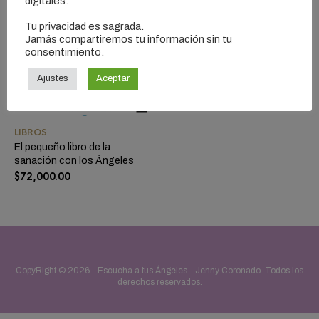
digitales.
Tu privacidad es sagrada.
Jamás compartiremos tu información sin tu
consentimiento.
Ajustes
Aceptar
LIBROS
El pequeño libro de la
sanación con los Ángeles
$
72,000.00
CopyRight © 2026 -
Escucha a tus Ángeles - Jenny Coronado
. Todos los
derechos reservados.