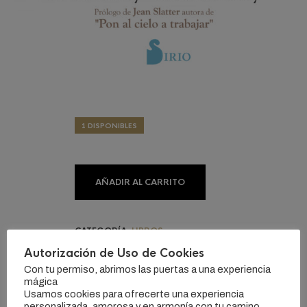
1 DISPONIBLES
AÑADIR AL CARRITO
CATEGORÍA:
LIBROS
ETIQUETAS:
#ANGELES
,
#REMEDIOS
,
#SANACIÓN
Autorización de Uso de Cookies
Con tu permiso, abrimos las puertas a una experiencia
mágica
Usamos cookies para ofrecerte una experiencia
personalizada, amorosa y en armonía con tu camino