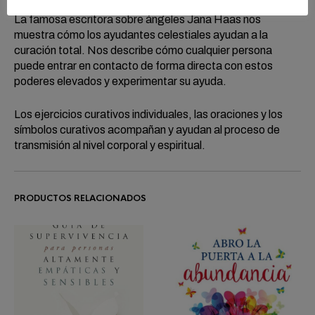
La famosa escritora sobre ángeles Jana Haas nos
muestra cómo los ayudantes celestiales ayudan a la
curación total. Nos describe cómo cualquier persona
puede entrar en contacto de forma directa con estos
poderes elevados y experimentar su ayuda.
Los ejercicios curativos individuales, las oraciones y los
símbolos curativos acompañan y ayudan al proceso de
transmisión al nivel corporal y espiritual.
PRODUCTOS RELACIONADOS