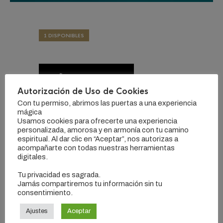
1 DISPONIBLES
AÑADIR AL CARRITO
Autorización de Uso de Cookies
Con tu permiso, abrimos las puertas a una experiencia
mágica
CATEGORÍA:
LIBROS
Usamos cookies para ofrecerte una experiencia
ETIQUETAS:
#ANGELES
,
#CURAR
,
#PODER DE ANGELES
personalizada, amorosa y en armonía con tu camino
espiritual. Al dar clic en “Aceptar”, nos autorizas a
acompañarte con todas nuestras herramientas
digitales.
DESCRIPCIÓN
Tu privacidad es sagrada.
Jamás compartiremos tu información sin tu
consentimiento.
EJERCICIOS Y PRACTICAS PARA LA CURACION
Ajustes
Aceptar
ENERGETICA DEL CUERPO Y DEL ALMA